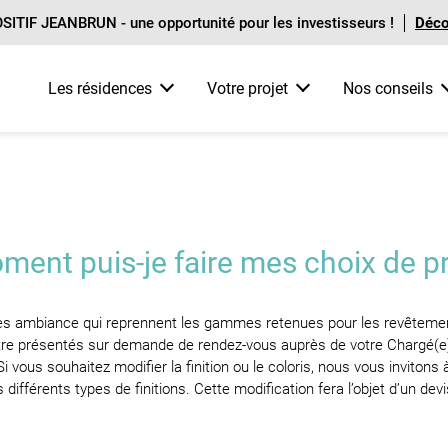
TIF JEANBRUN - une opportunité pour les investisseurs !
Décou
Les résidences
Votre projet
Nos conseils
rs d'achat de A à Z
Par opportunité
Pour investir
Tout sur le financement
Parrainage
> Nouveautés
> Tout savoir sur l'investissement
> Financer son achat immobilier
> Livraisons imminentes
> Nos conseils en location
> Les dispositifs d'aide à l'accession
ment puis-je faire mes choix de pr
> Disponibles immédialement
> Zoom sur les résidences gérées
> Le crédit immobilier
> Remise commerciale
es ambiance qui reprennent les gammes retenues pour les revêtements
tre présentés sur demande de rendez-vous auprès de votre Chargé(e) d
 vous souhaitez modifier la finition ou le coloris, nous vous inviton
différents types de finitions. Cette modification fera l’objet d’un de