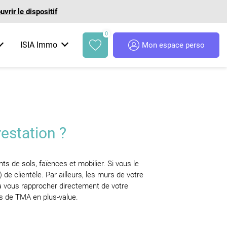
vrir le dispositif
0
ISIA Immo
Mon espace perso
Références
Dispositifs fiscaux en vigueur
Les étapes clés d'un achat
FAQ
> Bail Réel Solidaire
> Les moments-clés
> Démembrement
> Le parcours client
estation ?
> Denormandie
> Dispositifs du bailleur privé
 de sols, faïences et mobilier. Si vous le
> Loueur Meublé Non Professionnel
e clientèle. Par ailleurs, les murs de votre
> Prêt Social Location Accession
s à vous rapprocher directement de votre
> TVA réduite
vis de TMA en plus-value.