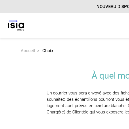
NOUVEAU DISPOSI
Accueil
Choix
Par région
Pour habiter
Les avantages du neuf
Qui sommes-nous ?
Votre parcou
> Bretagne
> Résidence principale
> Tout savoir sur la VEFA
> Centre-Val-de-Loire
> Résidence secondaire
> Tout savoir sur les frais de notaire
À quel mo
> Ile-de-France
> Acheter en tant que primo-accédant
> Tout savoir sur la copropriété
> Nouvelle-Aquitaine
Un courrier vous sera envoyé avec des fich
> Normandie
souhaitez, des échantillons pourront vous ê
> Pays de la Loire
logement sont prévus en peinture blanche. Si
Chargé(e) de Clientèle qui vous exposera les 