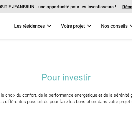
TIF JEANBRUN - une opportunité pour les investisseurs !
Décou
Les résidences
Votre projet
Nos conseils
rs d'achat de A à Z
Par opportunité
Pour investir
Tout sur le financement
Parrainage
> Nouveautés
> Tout savoir sur l'investissement
> Financer son achat immobilier
> Livraisons imminentes
> Nos conseils en location
> Les dispositifs d'aide à l'accession
Pour investir
> Disponibles immédialement
> Zoom sur les résidences gérées
> Le crédit immobilier
> Remise commerciale
e le choix du confort, de la performance énergétique et de la sérénité
les différentes possibilités pour faire les bons choix dans votre projet