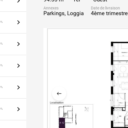
0%
Annexes
Date de livraison
Parkings, Loggia
4ème trimestr
0%
0%
0%
0%
0%