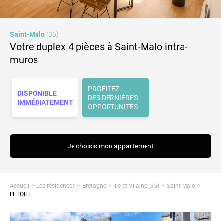
Saint-Malo
(35)
Votre duplex 4 pièces à Saint-Malo intra-
muros
PROFITEZ
DISPONIBLE
DES DERNIÈRES
IMMÉDIATEMENT
OPPORTUNITÉS
Je choisis mon appartement
Accueil
Les résidences
Bretagne
Ille-et-Vilaine (35)
Saint-Malo
L'ETOILE