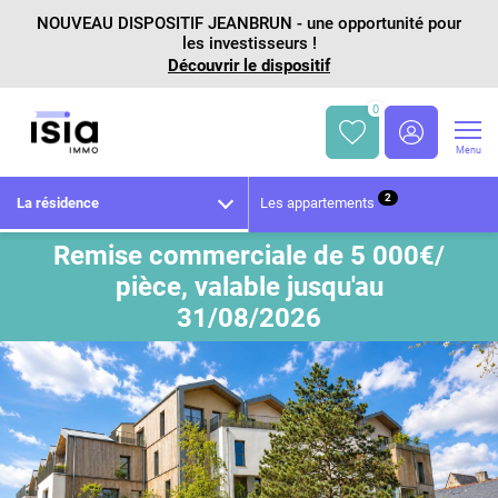
NOUVEAU DISPOSITIF JEANBRUN - une opportunité pour
les investisseurs !
Découvrir le dispositif
0
Menu
2
La résidence
Les appartements
Remise commerciale de 5 000€/
pièce, valable jusqu'au
31/08/2026