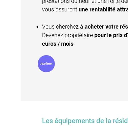
prestations du neuf et une forte d
vous assurent
une
rentabilité att
Vous cherchez à
acheter votre rés
D
evenez propriétaire
pour le prix d
euros / mois
.
Jeanbrun
Les équipements de la résid