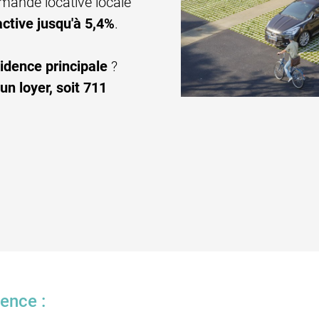
emande locative locale
ractive jusqu'à 5,4%
.
idence principale
?
'un loyer, soit 711
ence :