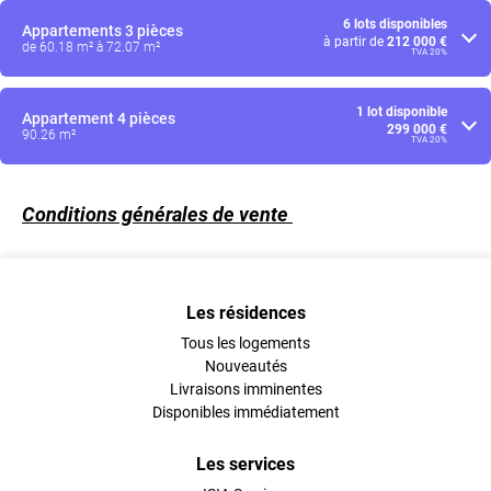
6 lots disponibles
Appartements
3 pièces
à partir de
212 000 €
de 60.18 m² à 72.07 m²
TVA 20%
1 lot disponible
Appartement
4 pièces
299 000 €
90.26 m²
TVA 20%
Conditions générales de vente
Les résidences
Tous les logements
Nouveautés
Livraisons imminentes
Disponibles immédiatement
Les services