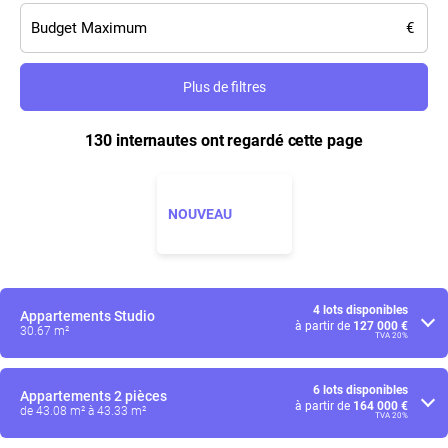
Plus de filtres
130 internautes ont regardé cette page
NOUVEAU
4 lots disponibles
Appartements
Studio
à partir de
127 000 €
30.67 m²
TVA 20%
6 lots disponibles
Appartements
2 pièces
à partir de
164 000 €
de 43.08 m² à 43.33 m²
TVA 20%