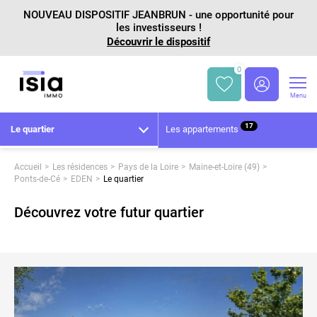
NOUVEAU DISPOSITIF JEANBRUN - une opportunité pour
les investisseurs !
Découvrir le dispositif
0
Menu
17
Le quartier
Les appartements
Accueil
Les résidences
Pays de la Loire
Maine-et-Loire (49)
Ponts-de-Cé
EDEN
Le quartier
Découvrez votre futur quartier